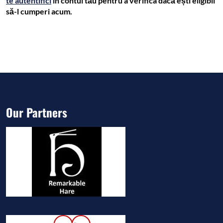
te autentifici
în contul tău pentru a verifica dacă ești eligibil
să-l cumperi acum.
Our Partners