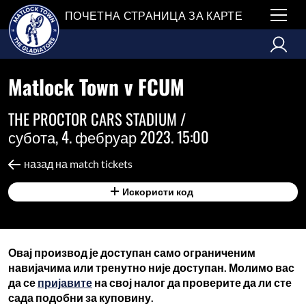
ПОЧЕТНА СТРАНИЦА ЗА КАРТЕ
Matlock Town v FCUM
THE PROCTOR CARS STADIUM /
субота, 4. фебруар 2023. 15:00
назад на match tickets
Искористи код
Овај производ је доступан само ограниченим
навијачима или тренутно није доступан. Молимо вас
да се
пријавите
на свој налог да проверите да ли сте
сада подобни за куповину.