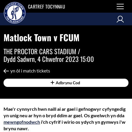
CARTREF TOCYNNAU
Matlock Town v FCUM
THE PROCTOR CARS STADIUM /
Dydd Sadwrn, 4 Chwefror 2023 15:00
yn ôl i match tickets
Adbrynu Cod
Mae'r cynnyrch hwn naill ai ar gael i gefnogwyr cyfyngedig
yn unig neu ar hyn o bryd ddim ar gael. Os gwelwch yn dda
mewngofnodwch
i'ch cyfrif i wirio os ydych yn gymwys i'w
brynu nawr.