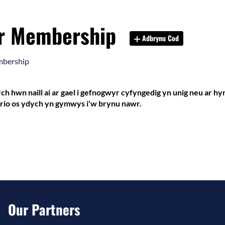
or Membership
Adbrynu Cod
embership
h hwn naill ai ar gael i gefnogwyr cyfyngedig yn unig neu ar h
 wirio os ydych yn gymwys i'w brynu nawr.
Our Partners