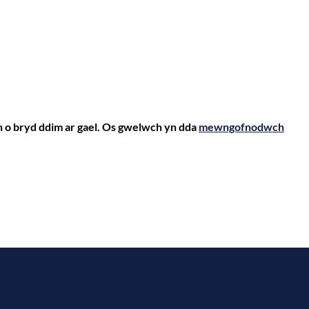
yn o bryd ddim ar gael. Os gwelwch yn dda
mewngofnodwch