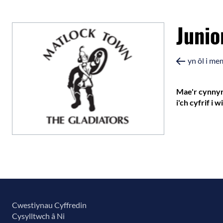
Juni
yn ôl i m
Mae'r cynnyrc
i'ch cyfrif i
Cwestiynau Cyffredin
Cysylltwch â Ni